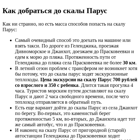
Как добраться до скалы Парус
Как ни странно, но есть масса способов попасть на скалу
Парус:
Самый очевидный способ это доехать на машине или
взять такси. По дороге из Геленджика, проезжая
Дивноморское и Джанхот, доезжаем до Прасковеевки и
едем к морю до пляжа. Протяженность пути от
Геленджика до пляжа села Прасковеевка не более
30 км
.
В летний сезон проблем с трансфером не возникнет хотя
бы потому, что до скалы парус ходят экскурсионные
теплоходы.
Цена экскурсии на скалу Парус 700 рублей
со взрослого и 350 с ребенка
. Длится такая прогулка 4
часа. Туристов морским путем доставляют на скалу
Парус и дают 2 часа свободного времени, после чего
теплоход отправляется в обратный путь.
Есть еще вариант дойти до скалы Парус из села Джанхот
по берегу. Во-первых, это каменистый берег
протяженностью 5 км, во-вторых, до Джанхота идет тот
же самый автобус, что и до Прасковеевки.
И наконец на скалу Парус от пригородной (старой)
автостанции Геленджика до Прасковеевки ходит