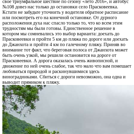
свое триумфальное шествие по сезону «лето 2016», и автобус
№108 довез нас только до остановки село Прасковеевка.
Кстати не забудьте уточнить у водителя обратное расписание
или посмотреть его на конечной остановке. От дурного
расположения духа нас спасло только то, что ко всем этим
трудностям мы были готовы. Единственное решение в
котором мы сомневались это выбор варианта: доехать до
Прасковеевки и пройти 5 км до пляжа по дороге или доехать
до Джанхота и пройти 4 км по галечному пляжу. Приняв во
внимание тот факт, что береговая полоса от Джанхота может
быть очень узкой, мы решили остановится на дороге от
Прасковеевки. А дорога оказалась очень живописной, и
движение по ней очень слабое, так что мало что вам помешает
любоваться природой и раскинувшимися здесь
виноградниками. Сбиться с дороги невозможно, она одна и
выводит прямиком к пляжу.