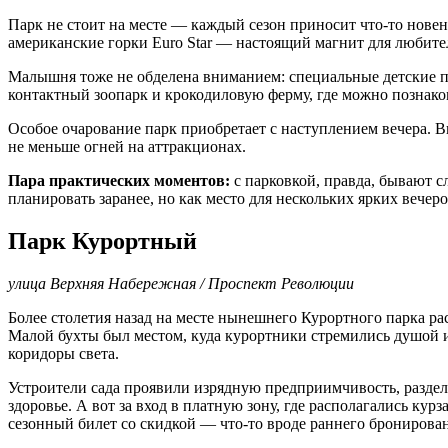
Парк не стоит на месте — каждый сезон приносит что-то нове
американские горки
Euro Star — настоящий магнит для любите
Малышня тоже не обделена вниманием: специальные детские 
контактный зоопарк и крокодиловую ферму, где можно познако
Особое очарование парк приобретает с наступлением вечера. В
не меньше огней на аттракционах.
Пара практических моментов:
с парковкой, правда, бывают 
планировать заранее, но как место для нескольких ярких вече
Парк Курортный
улица Верхняя Набережная / Проспект Революции
Более столетия назад на месте нынешнего Курортного парка 
Малой бухты был местом, куда курортники стремились душой и
коридоры света.
Устроители сада проявили изрядную предприимчивость, раздел
здоровье. А вот за вход в платную зону, где располагались кур
сезонный билет со скидкой — что-то вроде раннего бронирова