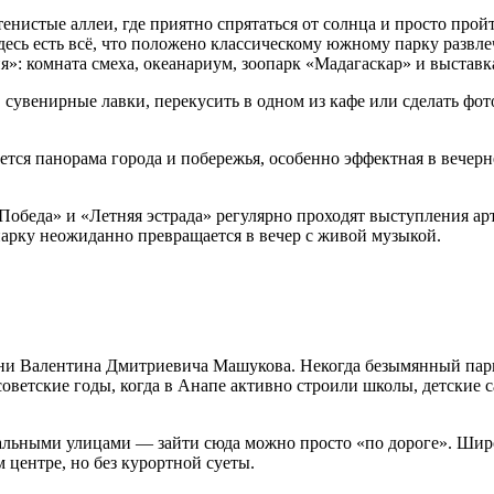
енистые аллеи, где приятно спрятаться от солнца и просто прой
десь есть всё, что положено классическому южному парку развле
»: комната смеха, океанариум, зоопарк «Мадагаскар» и выстав
 сувенирные лавки, перекусить в одном из кафе или сделать фот
ется панорама города и побережья, особенно эффектная в вечерн
Победа» и «Летняя эстрада» регулярно проходят выступления ар
 парку неожиданно превращается в вечер с живой музыкой.
ни Валентина Дмитриевича Машукова. Некогда безымянный парк
советские годы, когда в Анапе активно строили школы, детские 
альными улицами — зайти сюда можно просто «по дороге». Шир
м центре, но без курортной суеты.