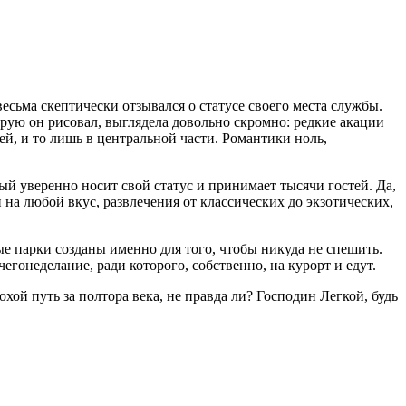
сьма скептически отзывался о статусе своего места службы.
рую он рисовал, выглядела довольно скромно: редкие акации
й, и то лишь в центральной части. Романтики ноль,
й уверенно носит свой статус и принимает тысячи гостей. Да,
 на любой вкус, развлечения от классических до экзотических,
е парки созданы именно для того, чтобы никуда не спешить.
гонеделание, ради которого, собственно, на курорт и едут.
ой путь за полтора века, не правда ли? Господин Легкой, будь