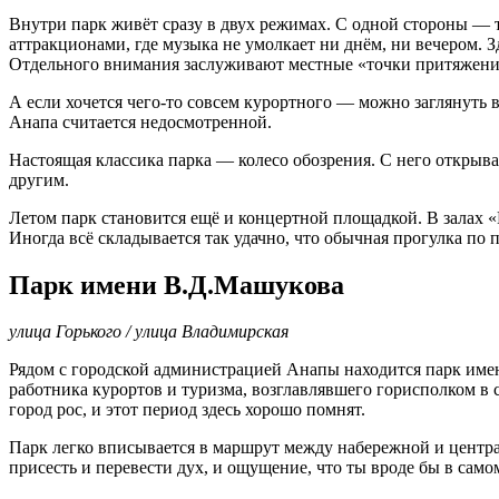
Внутри парк живёт сразу в двух режимах. С одной стороны — т
аттракционами, где музыка не умолкает ни днём, ни вечером. З
Отдельного внимания заслуживают местные «точки притяжения
А если хочется чего-то совсем курортного — можно заглянуть в
Анапа считается недосмотренной.
Настоящая классика парка — колесо обозрения. С него открыва
другим.
Летом парк становится ещё и концертной площадкой. В залах «
Иногда всё складывается так удачно, что обычная прогулка по
Парк имени В.Д.Машукова
улица Горького / улица Владимирская
Рядом с городской администрацией Анапы находится парк име
работника курортов и туризма, возглавлявшего горисполком в 
город рос, и этот период здесь хорошо помнят.
Парк легко вписывается в маршрут между набережной и центр
присесть и перевести дух, и ощущение, что ты вроде бы в само