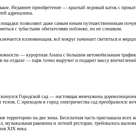
нькое. Недавнее приобретение — крытый ледовый каток с прока
лей адреналина.
площадки позволяют даже самым юным путешественникам почувс
миться с зубастыми обитателями поближе, но не слишком.
ключается иллюминация, всё вокруг начинает светиться и мерцат
сложности — курортная Анапа с большим автомобильным трафико
ров на отдыхе — парк точно выручит и подарит массу впечатлен
раскинулся Городской сад — настоящая жемчужина дореволюцион
 телом. С приходом в город электричества сад преобразился: в
ив территорию на две зоны. Бесплатная часть приглашала всех
зал, музыкальная раковина и летний ресторан, требовалось вылож
ния XIX века.