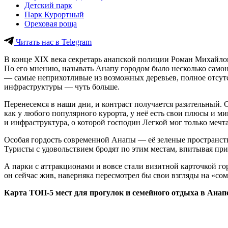
Детский парк
Парк Курортный
Ореховая роща
Читать нас в Telegram
В конце XIX века секретарь анапской полиции Роман Михайлов
По его мнению, называть Анапу городом было несколько самон
— самые неприхотливые из возможных деревьев, полное отсутс
инфраструктуры — чуть больше.
Перенесемся в наши дни, и контраст получается разительный.
как у любого популярного курорта, у неё есть свои плюсы и ми
и инфраструктура, о которой господин Легкой мог только мечта
Особая гордость современной Анапы — её зеленые пространств
Туристы с удовольствием бродят по этим местам, впитывая при
А парки с аттракционами и вовсе стали визитной карточкой гор
он сейчас жив, наверняка пересмотрел бы свои взгляды на «с
Карта ТОП-5 мест для прогулок и семейного отдыха в Анап