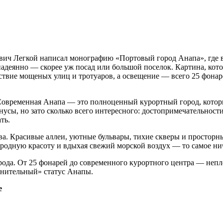
ич Легкой написал монографию «Портовый город Анапа», где ве
адеянно — скорее уж посад или большой поселок. Картина, кото
твие мощеных улиц и тротуаров, а освещение — всего 25 фонаре
 Современная Анапа — это полноценный курортный город, которы
нусы, но зато сколько всего интересного: достопримечательности
ть.
а. Красивые аллеи, уютные бульвары, тихие скверы и просторны
родную красоту и вдыхая свежий морской воздух — то самое ниче
ода. От 25 фонарей до современного курортного центра — неплох
омнительный» статус Анапы.
е