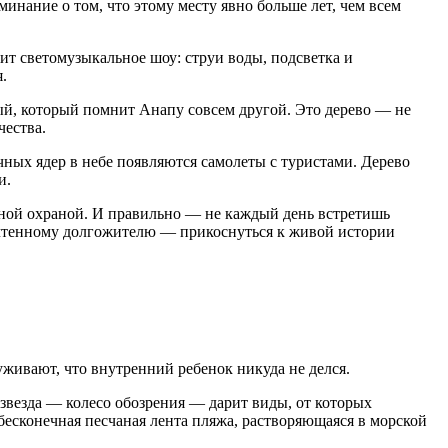
инание о том, что этому месту явно больше лет, чем всем
т светомузыкальное шоу: струи воды, подсветка и
.
тый, который помнит Анапу совсем другой. Это дерево — не
чества.
ечных ядер в небе появляются самолеты с туристами. Дерево
и.
нной охраной. И правильно — не каждый день встретишь
почтенному долгожителю — прикоснуться к живой истории
руживают, что внутренний ребенок никуда не делся.
я звезда — колесо обозрения — дарит виды, от которых
бесконечная песчаная лента пляжа, растворяющаяся в морской