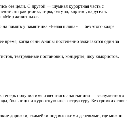
тись без цели. С другой — шумная курортная часть с
чений: аттракционы, тиры, батуты, картинг, карусели.
ка «Мир животных».
о на память у памятника «Белая шляпа» — без этого кадра
ее время, когда огни Анапы постепенно зажигаются один за
тистов, театральные постановки, концерты, шоу юмористов.
 теперь получил имя известного анапчанина — заслуженного
сады, больницы и курортную инфраструктуру. Без громких слов:
окие дорожки, скамейки под высокими деревьями, где можно