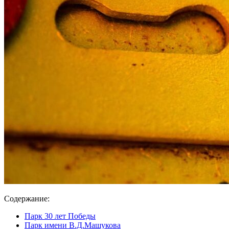
Содержание:
Парк 30 лет Победы
Парк имени В.Д.Машукова