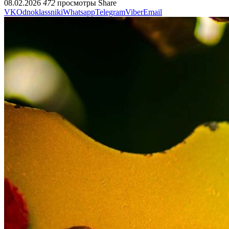
08.02.2026
472
просмотры
Share
VK
Odnoklassniki
Whatsapp
Telegram
Viber
Email