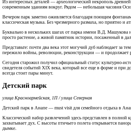
Из интересных деталей — археологический некрополь древней Г
современным зданиям вокруг. Рядом — небольшая часовня Осии
Вечером парк заметно оживляется благодаря поющим фонтанам 
классическая музыка. Без чрезмерного размаха, но приятно и 
Буквально в нескольких шагах от парка имени В.Д. Машукова 
просто растение, а живой памятник истории, посаженный в дал
Представьте: почти два века этот могучий дуб наблюдает за те
пережило войны, революции, реконструкции — и продолжает ра
Сегодня старожил получил официальный статус культурно-ист
свидетеля событий XIX века, который все еще в форме и при 
всегда стоит пары минут.
Детский парк
улица Красноармейская, 1П / улица Северная
Детский парк в Анапе — must visit для семейного отдыха в Ана
Классический набор развлечений здесь представлен в полной кр
захватывает дух. С высоты птичьего полета открывается панор
дымке.