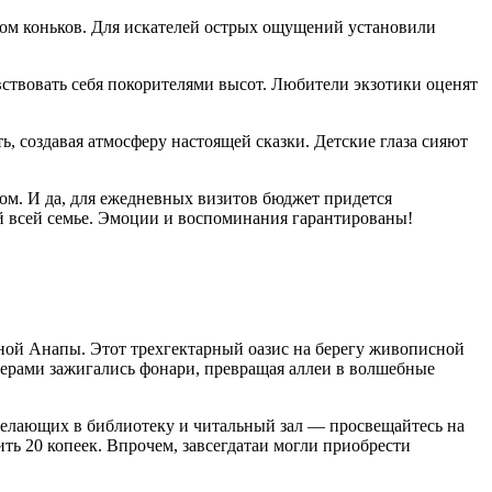
том коньков. Для искателей острых ощущений установили
твовать себя покорителями высот. Любители экзотики оценят
ь, создавая атмосферу настоящей сказки. Детские глаза сияют
м. И да, для ежедневных визитов бюджет придется
ий всей семье. Эмоции и воспоминания гарантированы!
ной Анапы. Этот трехгектарный оазис на берегу живописной
ечерами зажигались фонари, превращая аллеи в волшебные
 желающих в библиотеку и читальный зал — просвещайтесь на
ить 20 копеек. Впрочем, завсегдатаи могли приобрести