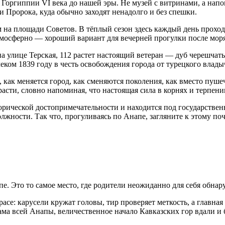
оргиппии VI века до нашей эры. Не музей с витринами, а напом
 Пророка, куда обычно заходят ненадолго и без спешки.
на площади Советов. В тёплый сезон здесь каждый день проходи
атмосферно — хороший вариант для вечерней прогулки после моря
на улице Терская, 112 растет настоящий ветеран — дуб черешча
еком 1839 году в честь освобождения города от турецкого влады
м, как меняется город, как сменяются поколения, как вместо пуш
сти, словно напоминая, что настоящая сила в корнях и терпени
орической достопримечательности и находится под государстве
должности. Так что, прогуливаясь по Анапе, загляните к этому 
пе. Это то самое место, где родители неожиданно для себя обна
асе: карусели кружат головы, тир проверяет меткость, а главна
ама всей Анапы, величественное начало Кавказских гор вдали и 