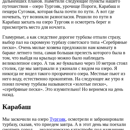
дальнейших планов. Наметили следующие пункты нашего
путешествия – озеро Тургояк, урочище Пороги, Карабаш и
пещера Сугомак, которая была почти по пути. А вот где
ночевать, тут возникли разногласия. Решили по пути в
Карабаш заехать на озеро Тургояк и осмотреть берег и
присмотреть место для ночлега.
Гламурные, а как следствие дорогие турбазы отпали стразу,
выбор пал на скромную турбазу советского типа «Серебряные
пески». Очень милые хозяева предложили нам комнату в
бараке летнего типа, самая большая прелесть которого была в
том, что выйдя на крыльцо можно было наблюдать
великолепное озеро. А так же буквально через 10 метров стоял
столик, где мы завтракали и ужинали с видом на озеро. Я
никогда не видел такого прозрачного озера. Местные пьют из
него воду, естественно прокипятив. На следующее же утро я
понял почему турбазы называются «золотые пески»,
«серебряные пески». Это изумительно! Но вернемся на день
назад.
Карабаш
Мы заскочили на озеро
Тургояк
, осмотрели и забронировали
турбазу, сказав, что приедем завтра. А в этот день мы поехали
смотреть город — экологическую катастрофу под названием