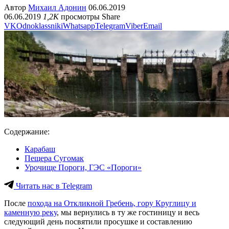
Автор
Михаил Адонин
06.06.2019
06.06.2019
1,2K
просмотры
Share
VK
Odnoklassniki
Whatsapp
Telegram
Viber
Email
Содержание:
Карабаш
Пещера Сугомак
Урочище Пороги, ГЭС «Пороги»
Читать нас в Telegram
После
похода на Откликной Гребень, гору Круглицу и
каменную реку
, мы вернулись в ту же гостиницу и весь
следующий день посвятили просушке и составлению